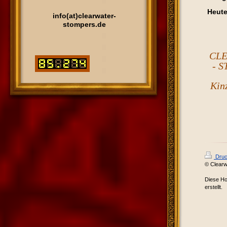
Heute
info(at)clearwater-
stompers.de
CL
- 
Kin
Druc
© Clearw
Diese H
erstellt.