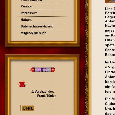
Kontakt
Line 
Berei
Impressum
Begei
Haftung
Anfän
Nachd
Datenschutzerklärung
musst
Mitgliederbereich
am Ki
Öffen
späte
Septe
Beste
Im De
e.V. 
Eintr
Anfan
berei
ein f
feier
1. Vorsitzender:
Frank Töpfer
Die M
Cluba
Uhr. 
das g