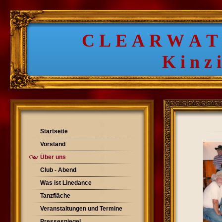
C L E A R W A T
K i n z i g s
Startseite
Vorstand
Über uns
Club - Abend
Was ist Linedance
Tanzfläche
Veranstaltungen und Termine
Pressespiegel